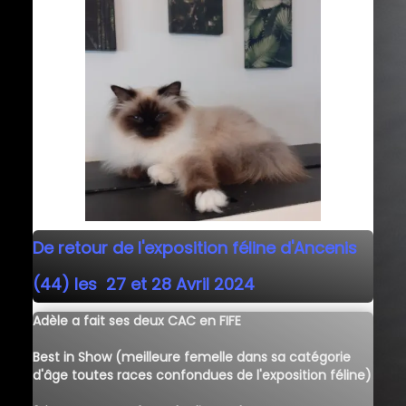
Nos installations
Actualités
▼
Informations
▼
Contact
▼
De retour de l'exposition féline d'Ancenis
(44) les 27 et 28 Avril 2024
Adèle a fait ses deux CAC en FIFE
Best in Show (meilleure femelle dans sa catégorie
d'âge toutes races confondues de l'exposition féline)